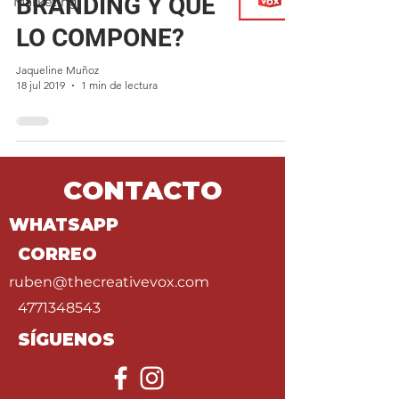
BRANDING Y QUÉ
Marketing
LO COMPONE?
Jaqueline Muñoz
18 jul 2019
1 min de lectura
CONTACTO
WHATSAPP
CORREO
ruben@thecreativevox.com
4771348543
SÍGUENOS