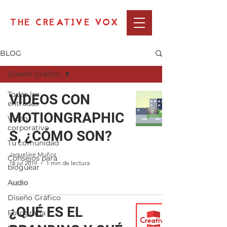
THE CREATIVE VOX
BLOG
Diseño Gráfico
Todas las
VIDEOS CON
entradas
MOTIONGRAPHIC
Video
corporativo
S, ¿CÓMO SON?
Tu comunidad
Jaqueline Muñoz
Consejos para
18 jul 2019
1 min de lectura
bloguear
Audio
Diseño Gráfico
¿QUÉ ES EL
Fotografía