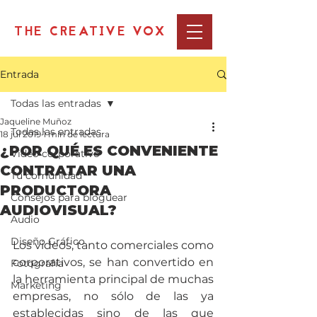
THE CREATIVE VOX
Entrada
Todas las entradas
Jaqueline Muñoz
Todas las entradas
18 jul 2019
1 min de lectura
¿POR QUÉ ES CONVENIENTE
Video corporativo
CONTRATAR UNA
Tu comunidad
PRODUCTORA
Consejos para bloguear
AUDIOVISUAL?
Audio
Diseño Gráfico
Los videos, tanto comerciales como 
corporativos, se han convertido en 
Fotografía
la herramienta principal de muchas 
Marketing
empresas, no sólo de las ya 
establecidas sino de las que 