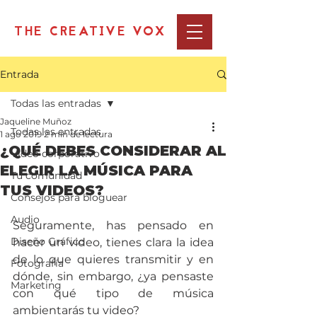
THE CREATIVE VOX
Entrada
Todas las entradas
Jaqueline Muñoz
Todas las entradas
1 ago 2019
2 min de lectura
¿QUÉ DEBES CONSIDERAR AL
Video corporativo
ELEGIR LA MÚSICA PARA
Tu comunidad
TUS VIDEOS?
Consejos para bloguear
Audio
Seguramente, has pensado en 
Diseño Gráfico
hacer un video, tienes clara la idea 
de lo que quieres transmitir y en 
Fotografía
dónde, sin embargo, ¿ya pensaste 
Marketing
con qué tipo de música 
ambientarás tu video?